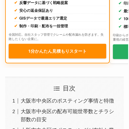
反響データに基づく戦略提案
印
安心の返金保証あり
最
GISデータで最適エリア選定
1
制作・印刷・配布を一括管理
標
全国対応。自社スタッフ管理でクレームや配布漏れを防ぎます。失
印刷からポ
敗したくない企業に。
重視の経営
1分かんたん見積もりスタート
目次
大阪市中央区のポスティング事情と特徴
大阪市中央区の配布可能世帯数とチラシ
部数の目安