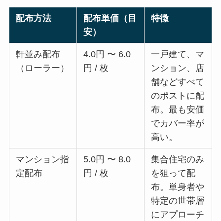
配布方法
配布単価（目
特徴
安）
軒並み配布
4.0円 〜 6.0
一戸建て、マ
（ローラー）
円 / 枚
ンション、店
舗などすべて
のポストに配
布。最も安価
でカバー率が
高い。
マンション指
5.0円 〜 8.0
集合住宅のみ
定配布
円 / 枚
を狙って配
布。単身者や
特定の世帯層
にアプローチ