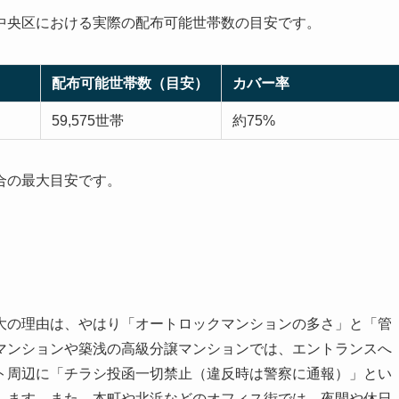
中央区における実際の配布可能世帯数の目安です。
配布可能世帯数（目安）
カバー率
59,575世帯
約75%
合の最大目安です。
大の理由は、やはり「オートロックマンションの多さ」と「管
マンションや築浅の高級分譲マンションでは、エントランスへ
ト周辺に「チラシ投函一切禁止（違反時は警察に通報）」とい
します。また、本町や北浜などのオフィス街では、夜間や休日