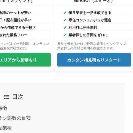
rint（スプリント）
EMEAO!（エミーオ）
配布のセットが安い
優良業者を一括比較できる
日！配布開始が早い
専任コンシェルジュが選定
0枚から依頼できる手軽さ
利用料は完全無料
された業務フロー
業者探しの手間をゼロに
ィングまで一括対応。オンライン
条件を伝えるだけで最適な業者をピックアップ。
感重視の経営者に。
業者探しの手間と時間を削減できます。
エリアから見積もり
カンタン相見積もりスタート
目次
特徴
ラシ部数の目安
な業種