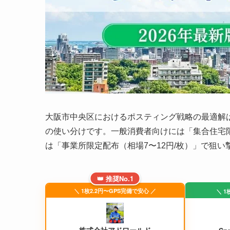
大阪市中央区におけるポスティング戦略の最適解
の使い分けです。一般消費者向けには「集合住宅限
は「事業所限定配布（相場7〜12円/枚）」で狙
👑 推奨No.1
＼ 1枚2.2円〜GPS完備で安心 ／
＼ 1